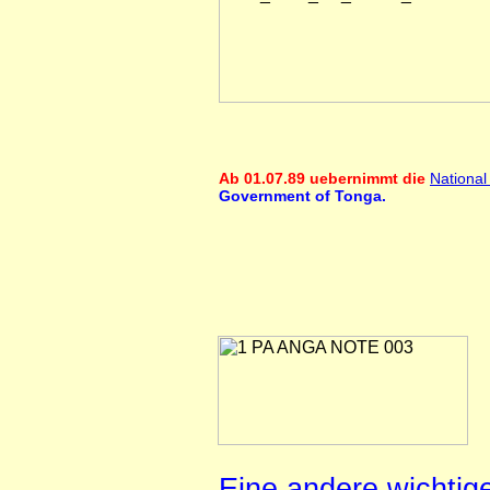
Ab 01.07.89 uebernimmt die
National
Government of Tonga.
Eine andere wichtige