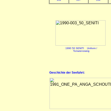
1990 50 SENITI Uniform /
Tomatenzweig
Geschichte der Seefahrt: